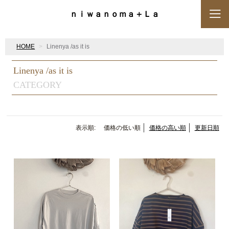
ｎｉｗａｎｏｍａ＋Ｌａ
HOME
Linenya /as it is
Linenya /as it is
CATEGORY
表示順:
価格の低い順
価格の高い順
更新日順