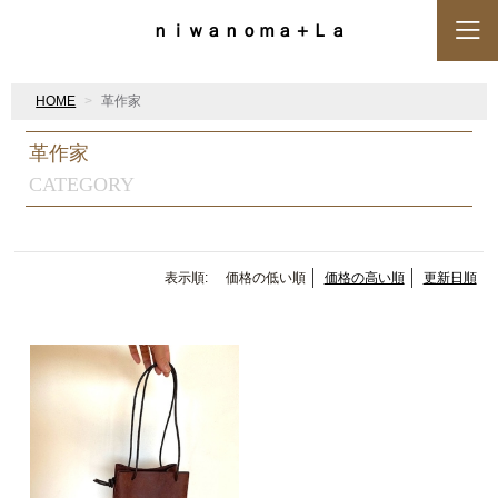
ｎｉｗａｎｏｍａ＋Ｌａ
HOME
革作家
革作家
CATEGORY
表示順:
価格の低い順
価格の高い順
更新日順