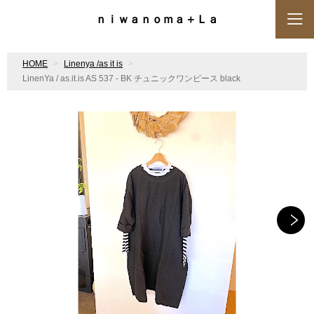
ｎｉｗａｎｏｍａ＋Ｌａ
HOME
Linenya /as it is
LinenYa / as.it.is AS 537 - BK チュニックワンピース black