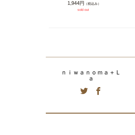
1,944円
（税込み）
sold out
ｎｉｗａｎｏｍａ＋Ｌ
ａ