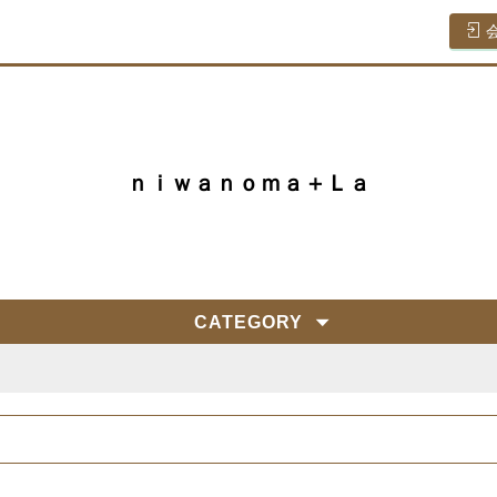
ｎｉｗａｎｏｍａ＋Ｌａ
CATEGORY