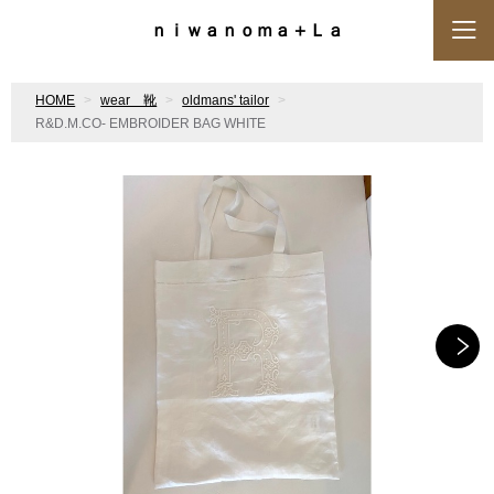
ｎｉｗａｎｏｍａ＋Ｌａ
HOME
wear 靴
oldmans' tailor
R&D.M.CO- EMBROIDER BAG WHITE