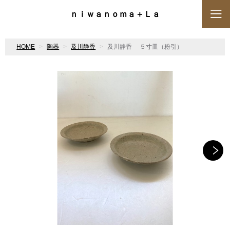
ｎｉｗａｎｏｍａ＋Ｌａ
HOME
陶器
及川静香
及川静香 ５寸皿（粉引）