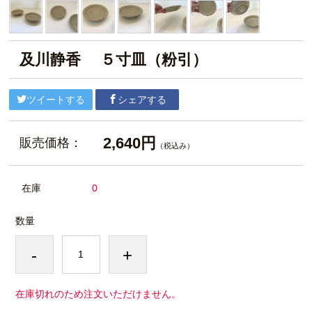
及川静香 ５寸皿（粉引）
ツイートする
シェアする
2,640円
販売価格：
（税込み）
在庫
0
数量
-
+
在庫切れのため注文いただけません。