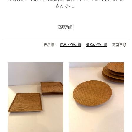
さんです。
高塚和則
表示順:
価格の低い順
価格の高い順
更新日順