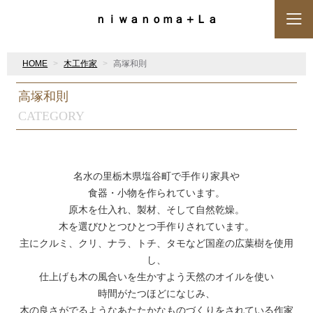
ｎｉｗａｎｏｍａ＋Ｌａ
HOME
木工作家
高塚和則
高塚和則
CATEGORY
名水の里栃木県塩谷町で手作り家具や
食器・小物を作られています。
原木を仕入れ、製材、そして自然乾燥。
木を選びひとつひとつ手作りされています。
主にクルミ、クリ、ナラ、トチ、タモなど国産の広葉樹を使用
し、
仕上げも木の風合いを生かすよう天然のオイルを使い
時間がたつほどになじみ、
木の良さがでるようなあたたかなものづくりをされている作家